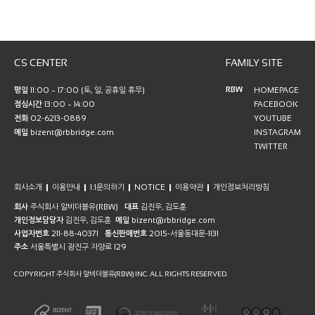
CS CENTER
FAMILY SITE
RBW
평일
11:00 ~ 17:00 (토, 일, 공휴일 휴무)
HOMEPAGE
점심시간
13:00 ~ 14:00
FACEBOOK
전화
02-6213-0889
YOUTUBE
메일
bizent@rbbridge.com
INSTAGRAM
TWITTER
회사소개
이용안내
1:1문의하기
NOTICE
이용약관
개인정보처리방침
회사
주식회사 알비더블유(RBW)
대표
김진우, 김도훈
개인정보담당자
김진우, 김도훈
메일
bizent@rbbridge.com
사업자번호
211-88-40371
통신판매번호
2015-서울동대문-1131
주소
서울특별시 광진구 자양로 129
COPYRIGHT 주식회사 알비더블유(RBW) INC. ALL RIGHTS RESERVED.