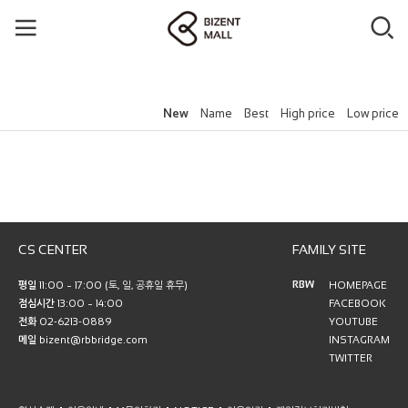
New
Name
Best
High price
Low price
CS CENTER
FAMILY SITE
RBW
평일
11:00 ~ 17:00 (토, 일, 공휴일 휴무)
HOMEPAGE
점심시간
13:00 ~ 14:00
FACEBOOK
전화
02-6213-0889
YOUTUBE
메일
bizent@rbbridge.com
INSTAGRAM
TWITTER