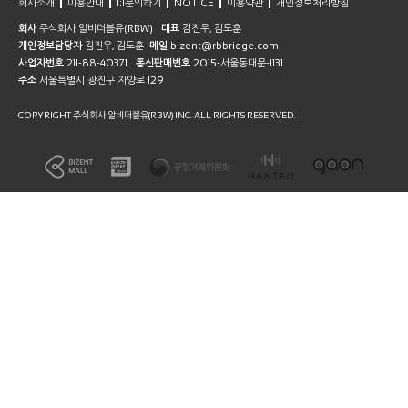
회사소개
이용안내
1:1문의하기
NOTICE
이용약관
개인정보처리방침
회사
주식회사 알비더블유(RBW)
대표
김진우, 김도훈
개인정보담당자
김진우, 김도훈
메일
bizent@rbbridge.com
사업자번호
211-88-40371
통신판매번호
2015-서울동대문-1131
주소
서울특별시 광진구 자양로 129
COPYRIGHT 주식회사 알비더블유(RBW) INC. ALL RIGHTS RESERVED.