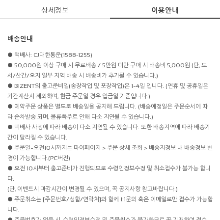
상세정보
이용안내
배송안내
● 택배사: CJ대한통운(1588-1255)
● 50,000원 이상 구매 시 무료배송 / 5만원 미만 구매 시 배송비 5,000원 (단, 도
서/산간/오지 일부 지역 배송 시 배송비가 추가될 수 있습니다.)
● BIZENT의 출고준비일(송장작업 및 포장작업)은 1~4일 입니다. (연휴 및 공휴일은
기간계산시 제외하며, 현금 주문일 경우 입금일 기준입니다.)
● 예약주문 상품은 별도로 배송일을 공지해 드립니다. (배송예정일은 주문순서에 따
라 순차발송 되며, 물류폭주로 인해 다소 지연될 수 있습니다.)
● 택배사 사정에 따라 배송이 다소 지연될 수 있습니다. 또한 배송지역에 따라 배송기
간이 달라질 수 있습니다.
● 주문일~오전10시까지는 마이페이지 > 주문 상세 조회 > 배송지정보 내 배송정보 변
경이 가능합니다.(PC버전)
● 오전 10시부터 출고준비가 진행되므로 수령인정보수정 및 취소접수가 불가능 합니
다.
(단, 이벤트시 마감시간이 변경될 수 있으며, 꼭 공지사항 참고바랍니다.)
● 주문취소는 [주문번호/성함/연락처]와 함께 1:1문의 혹은 이메일로만 접수가 가능합
니다.
● 주문번호가 없을 시, 수령인정보수정 및 주문취소가 불가하므로 꼭 기재하여 접수