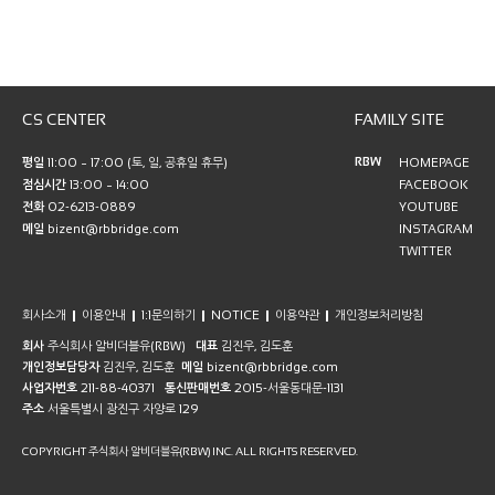
CS CENTER
FAMILY SITE
RBW
평일
11:00 ~ 17:00 (토, 일, 공휴일 휴무)
HOMEPAGE
점심시간
13:00 ~ 14:00
FACEBOOK
전화
02-6213-0889
YOUTUBE
메일
bizent@rbbridge.com
INSTAGRAM
TWITTER
회사소개
이용안내
1:1문의하기
NOTICE
이용약관
개인정보처리방침
회사
주식회사 알비더블유(RBW)
대표
김진우, 김도훈
개인정보담당자
김진우, 김도훈
메일
bizent@rbbridge.com
사업자번호
211-88-40371
통신판매번호
2015-서울동대문-1131
주소
서울특별시 광진구 자양로 129
COPYRIGHT 주식회사 알비더블유(RBW) INC. ALL RIGHTS RESERVED.