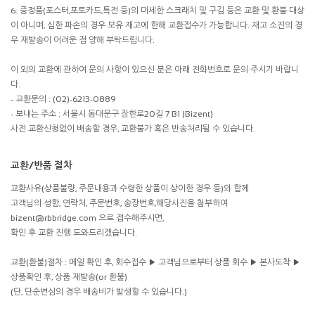
6. 증정품(포스터,포토카드,특전 등)의 미세한 스크래치 및 구김 등은 교환 및 환불 대상
이 아니며, 심한 파손의 경우 보유 재고에 한해 교환접수가 가능합니다. 재고 소진의 경
우 재발송이 어려운 점 양해 부탁드립니다.
이 외의 교환에 관하여 문의 사항이 있으신 분은 아래 전화번호로 문의 주시기 바랍니
다.
- 교환문의 : (02)-6213-0889
- 보내는 주소 : 서울시 동대문구 장한로20길 7 B1 (Bizent)
사전 교환신청없이 배송할 경우, 교환불가 혹은 반송처리될 수 있습니다.
교환/반품 절차
교환사유(상품불량, 주문내용과 수령한 상품이 상이한 경우 등)와 함께
고객님의 성함, 연락처, 주문번호, 송장번호,해당사진을 첨부하여
bizent@rbbridge.com 으로 접수해주시면,
확인 후 교환 진행 도와드리겠습니다.
교환(환불)절차 : 메일 확인 후, 회수접수 ▶ 고객님으로부터 상품 회수 ▶ 본사도착 ▶
상품확인 후, 상품 재발송(or 환불)
(단, 단순변심의 경우 배송비가 발생할 수 있습니다.)