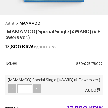
Artist
MAMAMOO
[MAMAMOO] Special Single [4WARD] (4 Fl
owers ver.)
17,800
KRW
19,800 KRW
특이사항
8804775478079
[MAMAMOO] Special Single [4WARD] (4 Flowers ver.)
-1
+1
17,800
원