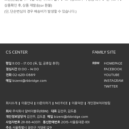
상품확인 후, 상품 재발송(or 환불)
(단, 단순변심의 경우 배송비가 발생할 수 있습니다.)
CS CENTER
FAMILY SITE
RBW
평일
11:00 ~ 17:00 (토, 일, 공휴일 휴무)
HOMEPAGE
점심시간
13:00 ~ 14:00
FACEBOOK
전화
02-6213-0889
YOUTUBE
메일
bizent@rbbridge.com
INSTAGRAM
TWITTER
회사소개
이용안내
1:1문의하기
NOTICE
이용약관
개인정보처리방침
회사
주식회사 알비더블유(RBW)
대표
김진우, 김도훈
개인정보담당자
김진우, 김도훈
메일
bizent@rbbridge.com
사업자번호
211-88-40371
통신판매번호
2015-서울동대문-1131
주소
서울특별시 광진구 자양로 129