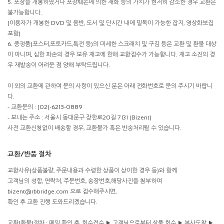
5. 포장을 개봉하였거나 포장훼손에 의한 재화 등의 가치가 현저히 감소한 경우 교환은
불가능합니다.
(이용자가 개봉한 DVD 및 음반, 도서 및 단시간 내에 필독이 가능한 잡지, 영상화보집
포함)
6. 증정품(포스터,포토카드,특전 등)의 미세한 스크래치 및 구김 등은 교환 및 환불 대상
이 아니며, 심한 파손의 경우 보유 재고에 한해 교환접수가 가능합니다. 재고 소진의 경
우 재발송이 어려운 점 양해 부탁드립니다.
이 외의 교환에 관하여 문의 사항이 있으신 분은 아래 전화번호로 문의 주시기 바랍니
다.
- 교환문의 : (02)-6213-0889
- 보내는 주소 : 서울시 동대문구 장한로20길 7 B1 (Bizent)
사전 교환신청없이 배송할 경우, 교환불가 혹은 반송처리될 수 있습니다.
교환/반품 절차
교환사유(상품불량, 주문내용과 수령한 상품이 상이한 경우 등)와 함께
고객님의 성함, 연락처, 주문번호, 송장번호,해당사진을 첨부하여
bizent@rbbridge.com 으로 접수해주시면,
확인 후 교환 진행 도와드리겠습니다.
교환(환불)절차 : 메일 확인 후, 회수접수 ▶ 고객님으로부터 상품 회수 ▶ 본사도착 ▶