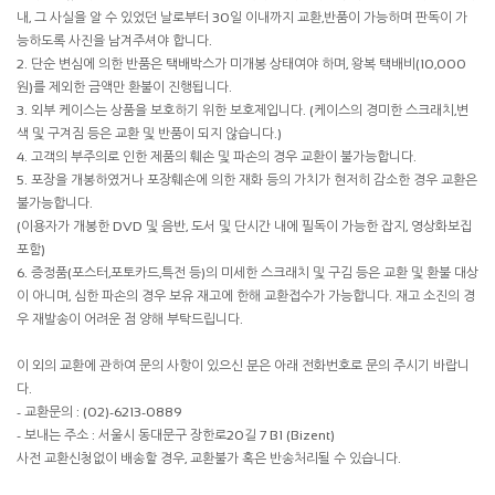
내, 그 사실을 알 수 있었던 날로부터 30일 이내까지 교환,반품이 가능하며 판독이 가
능하도록 사진을 남겨주셔야 합니다.
2. 단순 변심에 의한 반품은 택배박스가 미개봉 상태여야 하며, 왕복 택배비(10,000
원)를 제외한 금액만 환불이 진행됩니다.
3. 외부 케이스는 상품을 보호하기 위한 보호제입니다. (케이스의 경미한 스크래치,변
색 및 구겨짐 등은 교환 및 반품이 되지 않습니다.)
4. 고객의 부주의로 인한 제품의 훼손 및 파손의 경우 교환이 불가능합니다.
5. 포장을 개봉하였거나 포장훼손에 의한 재화 등의 가치가 현저히 감소한 경우 교환은
불가능합니다.
(이용자가 개봉한 DVD 및 음반, 도서 및 단시간 내에 필독이 가능한 잡지, 영상화보집
포함)
6. 증정품(포스터,포토카드,특전 등)의 미세한 스크래치 및 구김 등은 교환 및 환불 대상
이 아니며, 심한 파손의 경우 보유 재고에 한해 교환접수가 가능합니다. 재고 소진의 경
우 재발송이 어려운 점 양해 부탁드립니다.
이 외의 교환에 관하여 문의 사항이 있으신 분은 아래 전화번호로 문의 주시기 바랍니
다.
- 교환문의 : (02)-6213-0889
- 보내는 주소 : 서울시 동대문구 장한로20길 7 B1 (Bizent)
사전 교환신청없이 배송할 경우, 교환불가 혹은 반송처리될 수 있습니다.