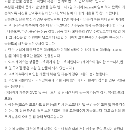
교환 및 반품 진행전 고객센터 혹은 1:1문의로 반드시 연락 부탁드립니다.
수령한 제품에 문제가 발생했을 경우, 반드시 7일 이내에 bizent메일로 하자 판독이 가
능하도록 사진을 남겨주시길 바랍니다. 보내실 때 아래의 내용을 꼭 참고바랍니다.
단순변심: 단순 변심의 경우 수령일로부터 7일 이내까지 1:1문의 또는 이메일로 미개봉
된 택배사진을 첨부하여 접수 바랍니다.(받으신 사은품도 함께 동봉해주셔야 합니다.)
1. 배송오류, 파손, 불량 등 상품 결함 : 상품 하자, 오배송의 경우 수령일로부터 90일 이
내, 그 사실을 알 수 있었던 날로부터 30일 이내까지 교환,반품이 가능하며 판독이 가
능하도록 사진을 남겨주셔야 합니다.
2. 단순 변심에 의한 반품은 택배박스가 미개봉 상태여야 하며, 왕복 택배비(10,000
원)를 제외한 금액만 환불이 진행됩니다.
3. 외부 케이스는 상품을 보호하기 위한 보호제입니다. (케이스의 경미한 스크래치,변
색 및 구겨짐 등은 교환 및 반품이 되지 않습니다.)
4. 고객의 부주의로 인한 제품의 훼손 및 파손의 경우 교환이 불가능합니다.
5. 포장을 개봉하였거나 포장훼손에 의한 재화 등의 가치가 현저히 감소한 경우 교환은
불가능합니다.
(이용자가 개봉한 DVD 및 음반, 도서 및 단시간 내에 필독이 가능한 잡지, 영상화보집
포함)
6. 증정품(포스터,포토카드,특전 등)의 미세한 스크래치 및 구김 등은 교환 및 환불 대상
이 아니며, 심한 파손의 경우 보유 재고에 한해 교환접수가 가능합니다. 재고 소진의 경
우 재발송이 어려운 점 양해 부탁드립니다.
이 외의 교환에 관하여 문의 사항이 있으신 분은 아래 전화번호로 문의 주시기 바랍니