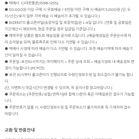
● 택배사: CJ대한통운(1588-1255)
● 50,000원 이상 구매 시 무료배송 / 5만원 미만 구매 시 배송비 5,000원 (단, 도
서/산간/오지 일부 지역 배송 시 배송비가 추가될 수 있습니다.)
● BIZENT의 출고준비일(송장작업 및 포장작업)은 1~4일 입니다. (연휴 및 공휴일은
기간계산시 제외하며, 현금 주문일 경우 입금일 기준입니다.)
● 예약주문 상품은 별도로 배송일을 공지해 드립니다. (배송예정일은 주문순서에 따
라 순차발송 되며, 물류폭주로 인해 다소 지연될 수 있습니다.)
● 택배사 사정에 따라 배송이 다소 지연될 수 있습니다. 또한 배송지역에 따라 배송기
간이 달라질 수 있습니다.
● 주문일~오전10시까지는 마이페이지 > 주문 상세 조회 > 배송지정보 내 배송정보 변
경이 가능합니다.(PC버전)
● 오전 10시부터 출고준비가 진행되므로 수령인정보수정 및 취소접수가 불가능 합니
다.
(단, 이벤트시 마감시간이 변경될 수 있으며, 꼭 공지사항 참고바랍니다.)
● 주문취소는 [주문번호/성함/연락처]와 함께 1:1문의 혹은 이메일로만 접수가 가능합
니다.
● 주문번호가 없을 시, 수령인정보수정 및 주문취소가 불가하므로 꼭 기재하여 접수
바랍니다.
교환 및 반품안내