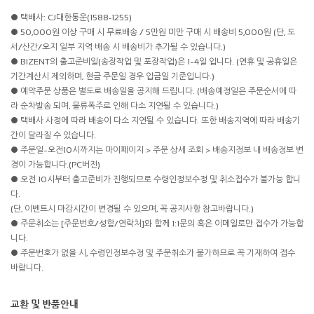
● 택배사: CJ대한통운(1588-1255)
● 50,000원 이상 구매 시 무료배송 / 5만원 미만 구매 시 배송비 5,000원 (단, 도
서/산간/오지 일부 지역 배송 시 배송비가 추가될 수 있습니다.)
● BIZENT의 출고준비일(송장작업 및 포장작업)은 1~4일 입니다. (연휴 및 공휴일은
기간계산시 제외하며, 현금 주문일 경우 입금일 기준입니다.)
● 예약주문 상품은 별도로 배송일을 공지해 드립니다. (배송예정일은 주문순서에 따
라 순차발송 되며, 물류폭주로 인해 다소 지연될 수 있습니다.)
● 택배사 사정에 따라 배송이 다소 지연될 수 있습니다. 또한 배송지역에 따라 배송기
간이 달라질 수 있습니다.
● 주문일~오전10시까지는 마이페이지 > 주문 상세 조회 > 배송지정보 내 배송정보 변
경이 가능합니다.(PC버전)
● 오전 10시부터 출고준비가 진행되므로 수령인정보수정 및 취소접수가 불가능 합니
다.
(단, 이벤트시 마감시간이 변경될 수 있으며, 꼭 공지사항 참고바랍니다.)
● 주문취소는 [주문번호/성함/연락처]와 함께 1:1문의 혹은 이메일로만 접수가 가능합
니다.
● 주문번호가 없을 시, 수령인정보수정 및 주문취소가 불가하므로 꼭 기재하여 접수
바랍니다.
교환 및 반품안내