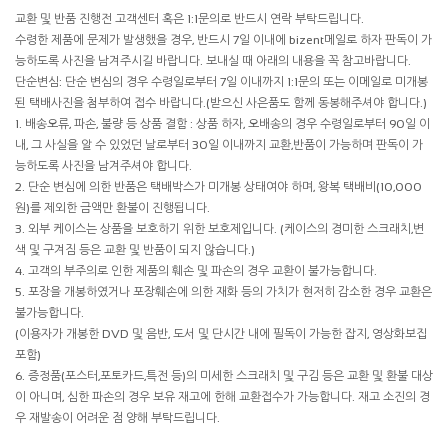
교환 및 반품 진행전 고객센터 혹은 1:1문의로 반드시 연락 부탁드립니다.
수령한 제품에 문제가 발생했을 경우, 반드시 7일 이내에 bizent메일로 하자 판독이 가
능하도록 사진을 남겨주시길 바랍니다. 보내실 때 아래의 내용을 꼭 참고바랍니다.
단순변심: 단순 변심의 경우 수령일로부터 7일 이내까지 1:1문의 또는 이메일로 미개봉
된 택배사진을 첨부하여 접수 바랍니다.(받으신 사은품도 함께 동봉해주셔야 합니다.)
1. 배송오류, 파손, 불량 등 상품 결함 : 상품 하자, 오배송의 경우 수령일로부터 90일 이
내, 그 사실을 알 수 있었던 날로부터 30일 이내까지 교환,반품이 가능하며 판독이 가
능하도록 사진을 남겨주셔야 합니다.
2. 단순 변심에 의한 반품은 택배박스가 미개봉 상태여야 하며, 왕복 택배비(10,000
원)를 제외한 금액만 환불이 진행됩니다.
3. 외부 케이스는 상품을 보호하기 위한 보호제입니다. (케이스의 경미한 스크래치,변
색 및 구겨짐 등은 교환 및 반품이 되지 않습니다.)
4. 고객의 부주의로 인한 제품의 훼손 및 파손의 경우 교환이 불가능합니다.
5. 포장을 개봉하였거나 포장훼손에 의한 재화 등의 가치가 현저히 감소한 경우 교환은
불가능합니다.
(이용자가 개봉한 DVD 및 음반, 도서 및 단시간 내에 필독이 가능한 잡지, 영상화보집
포함)
6. 증정품(포스터,포토카드,특전 등)의 미세한 스크래치 및 구김 등은 교환 및 환불 대상
이 아니며, 심한 파손의 경우 보유 재고에 한해 교환접수가 가능합니다. 재고 소진의 경
우 재발송이 어려운 점 양해 부탁드립니다.