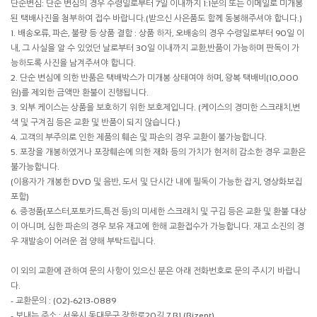
단순변심: 단순 변심의 경우 수령일로부터 7일 이내까지 1:1문의 또는 이메일로 미개봉
된 택배사진을 첨부하여 접수 바랍니다.(받으신 사은품도 함께 동봉해주셔야 합니다.)
1. 배송오류, 파손, 불량 등 상품 결함 : 상품 하자, 오배송의 경우 수령일로부터 90일 이
내, 그 사실을 알 수 있었던 날로부터 30일 이내까지 교환,반품이 가능하며 판독이 가
능하도록 사진을 남겨주셔야 합니다.
2. 단순 변심에 의한 반품은 택배박스가 미개봉 상태여야 하며, 왕복 택배비(10,000
원)를 제외한 금액만 환불이 진행됩니다.
3. 외부 케이스는 상품을 보호하기 위한 보호제입니다. (케이스의 경미한 스크래치,변
색 및 구겨짐 등은 교환 및 반품이 되지 않습니다.)
4. 고객의 부주의로 인한 제품의 훼손 및 파손의 경우 교환이 불가능합니다.
5. 포장을 개봉하였거나 포장훼손에 의한 재화 등의 가치가 현저히 감소한 경우 교환은
불가능합니다.
(이용자가 개봉한 DVD 및 음반, 도서 및 단시간 내에 필독이 가능한 잡지, 영상화보집
포함)
6. 증정품(포스터,포토카드,특전 등)의 미세한 스크래치 및 구김 등은 교환 및 환불 대상
이 아니며, 심한 파손의 경우 보유 재고에 한해 교환접수가 가능합니다. 재고 소진의 경
우 재발송이 어려운 점 양해 부탁드립니다.
이 외의 교환에 관하여 문의 사항이 있으신 분은 아래 전화번호로 문의 주시기 바랍니
다.
- 교환문의 : (02)-6213-0889
- 보내는 주소 : 서울시 동대문구 장한로20길 7 B1 (Bizent)