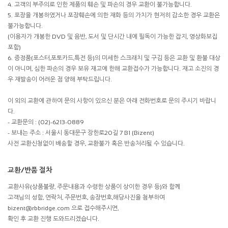
4. 고객의 부주의로 인한 제품의 훼손 및 파손의 경우 교환이 불가능합니다.
5. 포장을 개봉하였거나 포장훼손에 의한 재화 등의 가치가 현저히 감소한 경우 교환은
불가능합니다.
(이용자가 개봉한 DVD 및 음반, 도서 및 단시간 내에 필독이 가능한 잡지, 영상화보집
포함)
6. 증정품(포스터,포토카드,특전 등)의 미세한 스크래치 및 구김 등은 교환 및 환불 대상
이 아니며, 심한 파손의 경우 보유 재고에 한해 교환접수가 가능합니다. 재고 소진의 경
우 재발송이 어려운 점 양해 부탁드립니다.
이 외의 교환에 관하여 문의 사항이 있으신 분은 아래 전화번호로 문의 주시기 바랍니
다.
- 교환문의 : (02)-6213-0889
- 보내는 주소 : 서울시 동대문구 장한로20길 7 B1 (Bizent)
사전 교환신청없이 배송할 경우, 교환불가 혹은 반송처리될 수 있습니다.
교환/반품 절차
교환사유(상품불량, 주문내용과 수령한 상품이 상이한 경우 등)와 함께
고객님의 성함, 연락처, 주문번호, 송장번호,해당사진을 첨부하여
bizent@rbbridge.com 으로 접수해주시면,
확인 후 교환 진행 도와드리겠습니다.