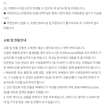
다.
(단, 이벤트시 마감시간이 변경될 수 있으며, 꼭 공지사항 참고바랍니다.)
● 주문취소는 [주문번호/성함/연락처]와 함께 1:1문의 혹은 이메일로만 접수가 가능합
니다.
● 주문번호가 없을 시, 수령인정보수정 및 주문취소가 불가하므로 꼭 기재하여 접수
바랍니다.
교환 및 반품안내
교환 및 반품 진행전 고객센터 혹은 1:1문의로 반드시 연락 부탁드립니다.
수령한 제품에 문제가 발생했을 경우, 반드시 7일 이내에 bizent메일로 하자 판독이 가
능하도록 사진을 남겨주시길 바랍니다. 보내실 때 아래의 내용을 꼭 참고바랍니다.
단순변심: 단순 변심의 경우 수령일로부터 7일 이내까지 1:1문의 또는 이메일로 미개봉
된 택배사진을 첨부하여 접수 바랍니다.(받으신 사은품도 함께 동봉해주셔야 합니다.)
1. 배송오류, 파손, 불량 등 상품 결함 : 상품 하자, 오배송의 경우 수령일로부터 90일 이
내, 그 사실을 알 수 있었던 날로부터 30일 이내까지 교환,반품이 가능하며 판독이 가
능하도록 사진을 남겨주셔야 합니다.
2. 단순 변심에 의한 반품은 택배박스가 미개봉 상태여야 하며, 왕복 택배비(10,000
원)를 제외한 금액만 환불이 진행됩니다.
3. 외부 케이스는 상품을 보호하기 위한 보호제입니다. (케이스의 경미한 스크래치,변
색 및 구겨짐 등은 교환 및 반품이 되지 않습니다.)