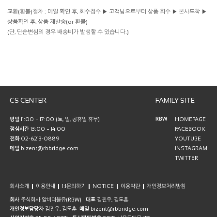
교환(환불)절차 : 메일 확인 후, 회수접수 ▶ 고객님으로부터 상품 회수 ▶ 본사도착 ▶
상품확인 후, 상품 재발송(or 환불)
(단, 단순변심의 경우 배송비가 발생할 수 있습니다.)
CS CENTER
FAMILY SITE
RBW
평일
11:00 ~ 17:00 (토, 일, 공휴일 휴무)
HOMEPAGE
점심시간
13:00 ~ 14:00
FACEBOOK
전화
02-6213-0889
YOUTUBE
메일
bizent@rbbridge.com
INSTAGRAM
TWITTER
회사소개
이용안내
1:1문의하기
NOTICE
이용약관
개인정보처리방침
회사
주식회사 알비더블유(RBW)
대표
김진우, 김도훈
개인정보담당자
김진우, 김도훈
메일
bizent@rbbridge.com