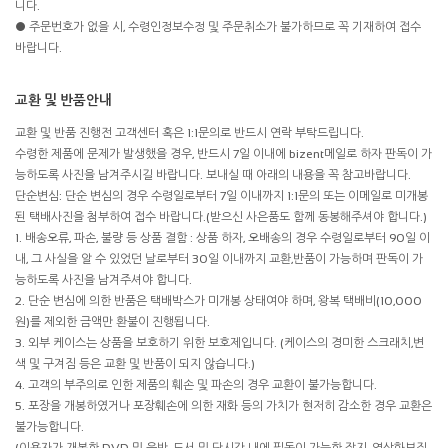
니다.
● 주문번호가 없을 시, 수령인정보수정 및 주문취소가 불가하므로 꼭 기재하여 접수
바랍니다.
교환 및 반품안내
교환 및 반품 진행전 고객센터 혹은 1:1문의로 반드시 연락 부탁드립니다.
수령한 제품에 문제가 발생했을 경우, 반드시 7일 이내에 bizent메일로 하자 판독이 가
능하도록 사진을 남겨주시길 바랍니다. 보내실 때 아래의 내용을 꼭 참고바랍니다.
단순변심: 단순 변심의 경우 수령일로부터 7일 이내까지 1:1문의 또는 이메일로 미개봉
된 택배사진을 첨부하여 접수 바랍니다.(받으신 사은품도 함께 동봉해주셔야 합니다.)
1. 배송오류, 파손, 불량 등 상품 결함 : 상품 하자, 오배송의 경우 수령일로부터 90일 이
내, 그 사실을 알 수 있었던 날로부터 30일 이내까지 교환,반품이 가능하며 판독이 가
능하도록 사진을 남겨주셔야 합니다.
2. 단순 변심에 의한 반품은 택배박스가 미개봉 상태여야 하며, 왕복 택배비(10,000
원)를 제외한 금액만 환불이 진행됩니다.
3. 외부 케이스는 상품을 보호하기 위한 보호제입니다. (케이스의 경미한 스크래치,변
색 및 구겨짐 등은 교환 및 반품이 되지 않습니다.)
4. 고객의 부주의로 인한 제품의 훼손 및 파손의 경우 교환이 불가능합니다.
5. 포장을 개봉하였거나 포장훼손에 의한 재화 등의 가치가 현저히 감소한 경우 교환은
불가능합니다.
(이용자가 개봉한 DVD 및 음반, 도서 및 단시간 내에 필독이 가능한 잡지, 영상화보집