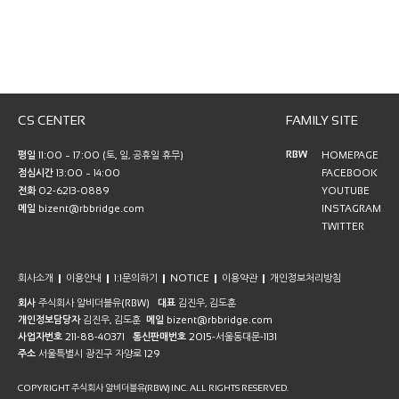
CS CENTER
FAMILY SITE
RBW
평일
11:00 ~ 17:00 (토, 일, 공휴일 휴무)
HOMEPAGE
점심시간
13:00 ~ 14:00
FACEBOOK
전화
02-6213-0889
YOUTUBE
메일
bizent@rbbridge.com
INSTAGRAM
TWITTER
회사소개
이용안내
1:1문의하기
NOTICE
이용약관
개인정보처리방침
회사
주식회사 알비더블유(RBW)
대표
김진우, 김도훈
개인정보담당자
김진우, 김도훈
메일
bizent@rbbridge.com
사업자번호
211-88-40371
통신판매번호
2015-서울동대문-1131
주소
서울특별시 광진구 자양로 129
COPYRIGHT 주식회사 알비더블유(RBW) INC. ALL RIGHTS RESERVED.