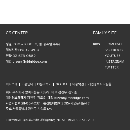
CS CENTER
FAMILY SITE
RBW
평일
11:00 ~ 17:00 (토, 일, 공휴일 휴무)
HOMEPAGE
점심시간
13:00 ~ 14:00
FACEBOOK
전화
02-6213-0889
YOUTUBE
메일
bizent@rbbridge.com
INSTAGRAM
TWITTER
회사소개
이용안내
1:1문의하기
NOTICE
이용약관
개인정보처리방침
회사
주식회사 알비더블유(RBW)
대표
김진우, 김도훈
개인정보담당자
김진우, 김도훈
메일
bizent@rbbridge.com
사업자번호
211-88-40371
통신판매번호
2015-서울동대문-1131
주소
서울특별시 광진구 자양로 129
COPYRIGHT 주식회사 알비더블유(RBW) INC. ALL RIGHTS RESERVED.