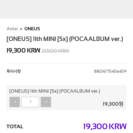
Artist
ONEUS
[ONEUS] 11th MINI [5x] (POCAALBUM ver.)
19,300
KRW
21,500 KRW
특이사항
8804775456459
[ONEUS] 11th MINI [5x] (POCAALBUM ver.)
-1
+1
19,300
원
19,300
KRW
TOTAL