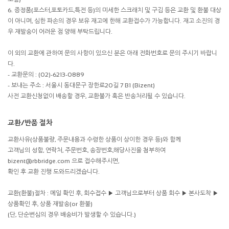
6. 증정품(포스터,포토카드,특전 등)의 미세한 스크래치 및 구김 등은 교환 및 환불 대상
이 아니며, 심한 파손의 경우 보유 재고에 한해 교환접수가 가능합니다. 재고 소진의 경
우 재발송이 어려운 점 양해 부탁드립니다.
이 외의 교환에 관하여 문의 사항이 있으신 분은 아래 전화번호로 문의 주시기 바랍니
다.
- 교환문의 : (02)-6213-0889
- 보내는 주소 : 서울시 동대문구 장한로20길 7 B1 (Bizent)
사전 교환신청없이 배송할 경우, 교환불가 혹은 반송처리될 수 있습니다.
교환/반품 절차
교환사유(상품불량, 주문내용과 수령한 상품이 상이한 경우 등)와 함께
고객님의 성함, 연락처, 주문번호, 송장번호,해당사진을 첨부하여
bizent@rbbridge.com 으로 접수해주시면,
확인 후 교환 진행 도와드리겠습니다.
교환(환불)절차 : 메일 확인 후, 회수접수 ▶ 고객님으로부터 상품 회수 ▶ 본사도착 ▶
상품확인 후, 상품 재발송(or 환불)
(단, 단순변심의 경우 배송비가 발생할 수 있습니다.)