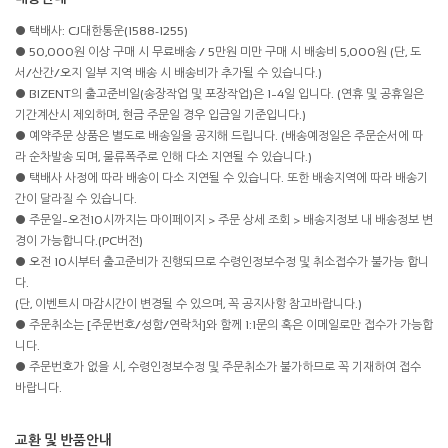
● 택배사: CJ대한통운(1588-1255)
● 50,000원 이상 구매 시 무료배송 / 5만원 미만 구매 시 배송비 5,000원 (단, 도
서/산간/오지 일부 지역 배송 시 배송비가 추가될 수 있습니다.)
● BIZENT의 출고준비일(송장작업 및 포장작업)은 1~4일 입니다. (연휴 및 공휴일은
기간계산시 제외하며, 현금 주문일 경우 입금일 기준입니다.)
● 예약주문 상품은 별도로 배송일을 공지해 드립니다. (배송예정일은 주문순서에 따
라 순차발송 되며, 물류폭주로 인해 다소 지연될 수 있습니다.)
● 택배사 사정에 따라 배송이 다소 지연될 수 있습니다. 또한 배송지역에 따라 배송기
간이 달라질 수 있습니다.
● 주문일~오전10시까지는 마이페이지 > 주문 상세 조회 > 배송지정보 내 배송정보 변
경이 가능합니다.(PC버전)
● 오전 10시부터 출고준비가 진행되므로 수령인정보수정 및 취소접수가 불가능 합니
다.
(단, 이벤트시 마감시간이 변경될 수 있으며, 꼭 공지사항 참고바랍니다.)
● 주문취소는 [주문번호/성함/연락처]와 함께 1:1문의 혹은 이메일로만 접수가 가능합
니다.
● 주문번호가 없을 시, 수령인정보수정 및 주문취소가 불가하므로 꼭 기재하여 접수
바랍니다.
교환 및 반품안내