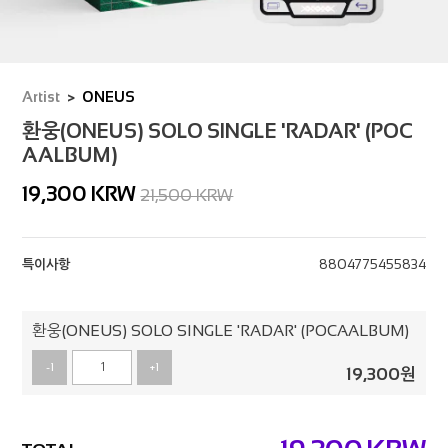
Artist
ONEUS
환웅(ONEUS) SOLO SINGLE 'RADAR' (POC
AALBUM)
19,300
KRW
21,500 KRW
특이사항
8804775455834
환웅(ONEUS) SOLO SINGLE 'RADAR' (POCAALBUM)
-1
+1
19,300
원