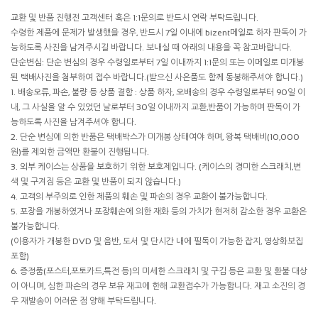
교환 및 반품 진행전 고객센터 혹은 1:1문의로 반드시 연락 부탁드립니다.
수령한 제품에 문제가 발생했을 경우, 반드시 7일 이내에 bizent메일로 하자 판독이 가
능하도록 사진을 남겨주시길 바랍니다. 보내실 때 아래의 내용을 꼭 참고바랍니다.
단순변심: 단순 변심의 경우 수령일로부터 7일 이내까지 1:1문의 또는 이메일로 미개봉
된 택배사진을 첨부하여 접수 바랍니다.(받으신 사은품도 함께 동봉해주셔야 합니다.)
1. 배송오류, 파손, 불량 등 상품 결함 : 상품 하자, 오배송의 경우 수령일로부터 90일 이
내, 그 사실을 알 수 있었던 날로부터 30일 이내까지 교환,반품이 가능하며 판독이 가
능하도록 사진을 남겨주셔야 합니다.
2. 단순 변심에 의한 반품은 택배박스가 미개봉 상태여야 하며, 왕복 택배비(10,000
원)를 제외한 금액만 환불이 진행됩니다.
3. 외부 케이스는 상품을 보호하기 위한 보호제입니다. (케이스의 경미한 스크래치,변
색 및 구겨짐 등은 교환 및 반품이 되지 않습니다.)
4. 고객의 부주의로 인한 제품의 훼손 및 파손의 경우 교환이 불가능합니다.
5. 포장을 개봉하였거나 포장훼손에 의한 재화 등의 가치가 현저히 감소한 경우 교환은
불가능합니다.
(이용자가 개봉한 DVD 및 음반, 도서 및 단시간 내에 필독이 가능한 잡지, 영상화보집
포함)
6. 증정품(포스터,포토카드,특전 등)의 미세한 스크래치 및 구김 등은 교환 및 환불 대상
이 아니며, 심한 파손의 경우 보유 재고에 한해 교환접수가 가능합니다. 재고 소진의 경
우 재발송이 어려운 점 양해 부탁드립니다.