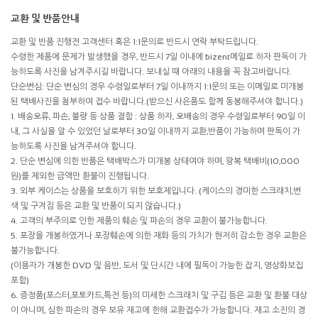
교환 및 반품안내
교환 및 반품 진행전 고객센터 혹은 1:1문의로 반드시 연락 부탁드립니다.
수령한 제품에 문제가 발생했을 경우, 반드시 7일 이내에 bizent메일로 하자 판독이 가
능하도록 사진을 남겨주시길 바랍니다. 보내실 때 아래의 내용을 꼭 참고바랍니다.
단순변심: 단순 변심의 경우 수령일로부터 7일 이내까지 1:1문의 또는 이메일로 미개봉
된 택배사진을 첨부하여 접수 바랍니다.(받으신 사은품도 함께 동봉해주셔야 합니다.)
1. 배송오류, 파손, 불량 등 상품 결함 : 상품 하자, 오배송의 경우 수령일로부터 90일 이
내, 그 사실을 알 수 있었던 날로부터 30일 이내까지 교환,반품이 가능하며 판독이 가
능하도록 사진을 남겨주셔야 합니다.
2. 단순 변심에 의한 반품은 택배박스가 미개봉 상태여야 하며, 왕복 택배비(10,000
원)를 제외한 금액만 환불이 진행됩니다.
3. 외부 케이스는 상품을 보호하기 위한 보호제입니다. (케이스의 경미한 스크래치,변
색 및 구겨짐 등은 교환 및 반품이 되지 않습니다.)
4. 고객의 부주의로 인한 제품의 훼손 및 파손의 경우 교환이 불가능합니다.
5. 포장을 개봉하였거나 포장훼손에 의한 재화 등의 가치가 현저히 감소한 경우 교환은
불가능합니다.
(이용자가 개봉한 DVD 및 음반, 도서 및 단시간 내에 필독이 가능한 잡지, 영상화보집
포함)
6. 증정품(포스터,포토카드,특전 등)의 미세한 스크래치 및 구김 등은 교환 및 환불 대상
이 아니며, 심한 파손의 경우 보유 재고에 한해 교환접수가 가능합니다. 재고 소진의 경