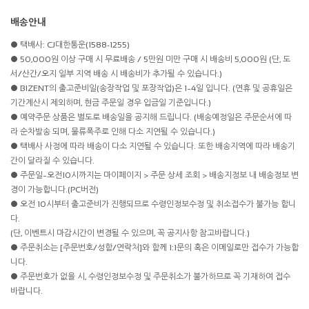
배송안내
● 택배사: CJ대한통운(1588-1255)
● 50,000원 이상 구매 시 무료배송 / 5만원 미만 구매 시 배송비 5,000원 (단, 도
서/산간/오지 일부 지역 배송 시 배송비가 추가될 수 있습니다.)
● BIZENT의 출고준비일(송장작업 및 포장작업)은 1~4일 입니다. (연휴 및 공휴일은
기간계산시 제외하며, 현금 주문일 경우 입금일 기준입니다.)
● 예약주문 상품은 별도로 배송일을 공지해 드립니다. (배송예정일은 주문순서에 따
라 순차발송 되며, 물류폭주로 인해 다소 지연될 수 있습니다.)
● 택배사 사정에 따라 배송이 다소 지연될 수 있습니다. 또한 배송지역에 따라 배송기
간이 달라질 수 있습니다.
● 주문일~오전10시까지는 마이페이지 > 주문 상세 조회 > 배송지정보 내 배송정보 변
경이 가능합니다.(PC버전)
● 오전 10시부터 출고준비가 진행되므로 수령인정보수정 및 취소접수가 불가능 합니
다.
(단, 이벤트시 마감시간이 변경될 수 있으며, 꼭 공지사항 참고바랍니다.)
● 주문취소는 [주문번호/성함/연락처]와 함께 1:1문의 혹은 이메일로만 접수가 가능합
니다.
● 주문번호가 없을 시, 수령인정보수정 및 주문취소가 불가하므로 꼭 기재하여 접수
바랍니다.