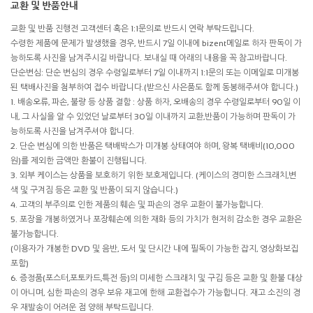
교환 및 반품안내
교환 및 반품 진행전 고객센터 혹은 1:1문의로 반드시 연락 부탁드립니다.
수령한 제품에 문제가 발생했을 경우, 반드시 7일 이내에 bizent메일로 하자 판독이 가
능하도록 사진을 남겨주시길 바랍니다. 보내실 때 아래의 내용을 꼭 참고바랍니다.
단순변심: 단순 변심의 경우 수령일로부터 7일 이내까지 1:1문의 또는 이메일로 미개봉
된 택배사진을 첨부하여 접수 바랍니다.(받으신 사은품도 함께 동봉해주셔야 합니다.)
1. 배송오류, 파손, 불량 등 상품 결함 : 상품 하자, 오배송의 경우 수령일로부터 90일 이
내, 그 사실을 알 수 있었던 날로부터 30일 이내까지 교환,반품이 가능하며 판독이 가
능하도록 사진을 남겨주셔야 합니다.
2. 단순 변심에 의한 반품은 택배박스가 미개봉 상태여야 하며, 왕복 택배비(10,000
원)를 제외한 금액만 환불이 진행됩니다.
3. 외부 케이스는 상품을 보호하기 위한 보호제입니다. (케이스의 경미한 스크래치,변
색 및 구겨짐 등은 교환 및 반품이 되지 않습니다.)
4. 고객의 부주의로 인한 제품의 훼손 및 파손의 경우 교환이 불가능합니다.
5. 포장을 개봉하였거나 포장훼손에 의한 재화 등의 가치가 현저히 감소한 경우 교환은
불가능합니다.
(이용자가 개봉한 DVD 및 음반, 도서 및 단시간 내에 필독이 가능한 잡지, 영상화보집
포함)
6. 증정품(포스터,포토카드,특전 등)의 미세한 스크래치 및 구김 등은 교환 및 환불 대상
이 아니며, 심한 파손의 경우 보유 재고에 한해 교환접수가 가능합니다. 재고 소진의 경
우 재발송이 어려운 점 양해 부탁드립니다.