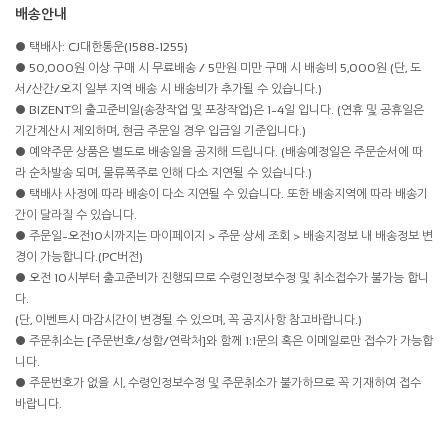
배송안내
● 택배사: CJ대한통운(1588-1255)
● 50,000원 이상 구매 시 무료배송 / 5만원 미만 구매 시 배송비 5,000원 (단, 도
서/산간/오지 일부 지역 배송 시 배송비가 추가될 수 있습니다.)
● BIZENT의 출고준비일(송장작업 및 포장작업)은 1~4일 입니다. (연휴 및 공휴일은
기간계산시 제외하며, 현금 주문일 경우 입금일 기준입니다.)
● 예약주문 상품은 별도로 배송일을 공지해 드립니다. (배송예정일은 주문순서에 따
라 순차발송 되며, 물류폭주로 인해 다소 지연될 수 있습니다.)
● 택배사 사정에 따라 배송이 다소 지연될 수 있습니다. 또한 배송지역에 따라 배송기
간이 달라질 수 있습니다.
● 주문일~오전10시까지는 마이페이지 > 주문 상세 조회 > 배송지정보 내 배송정보 변
경이 가능합니다.(PC버전)
● 오전 10시부터 출고준비가 진행되므로 수령인정보수정 및 취소접수가 불가능 합니
다.
(단, 이벤트시 마감시간이 변경될 수 있으며, 꼭 공지사항 참고바랍니다.)
● 주문취소는 [주문번호/성함/연락처]와 함께 1:1문의 혹은 이메일로만 접수가 가능합
니다.
● 주문번호가 없을 시, 수령인정보수정 및 주문취소가 불가하므로 꼭 기재하여 접수
바랍니다.