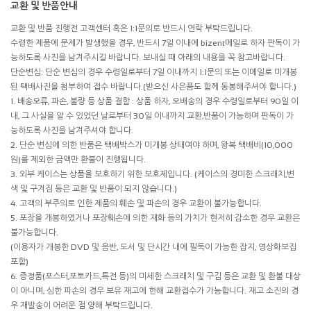
교환 및 반품안내
교환 및 반품 진행전 고객센터 혹은 1:1문의로 반드시 연락 부탁드립니다.
수령한 제품에 문제가 발생했을 경우, 반드시 7일 이내에 bizent메일로 하자 판독이 가
능하도록 사진을 남겨주시길 바랍니다. 보내실 때 아래의 내용을 꼭 참고바랍니다.
단순변심: 단순 변심의 경우 수령일로부터 7일 이내까지 1:1문의 또는 이메일로 미개봉
된 택배사진을 첨부하여 접수 바랍니다.(받으신 사은품도 함께 동봉해주셔야 합니다.)
1. 배송오류, 파손, 불량 등 상품 결함 : 상품 하자, 오배송의 경우 수령일로부터 90일 이
내, 그 사실을 알 수 있었던 날로부터 30일 이내까지 교환,반품이 가능하며 판독이 가
능하도록 사진을 남겨주셔야 합니다.
2. 단순 변심에 의한 반품은 택배박스가 미개봉 상태여야 하며, 왕복 택배비(10,000
원)를 제외한 금액만 환불이 진행됩니다.
3. 외부 케이스는 상품을 보호하기 위한 보호제입니다. (케이스의 경미한 스크래치,변
색 및 구겨짐 등은 교환 및 반품이 되지 않습니다.)
4. 고객의 부주의로 인한 제품의 훼손 및 파손의 경우 교환이 불가능합니다.
5. 포장을 개봉하였거나 포장훼손에 의한 재화 등의 가치가 현저히 감소한 경우 교환은
불가능합니다.
(이용자가 개봉한 DVD 및 음반, 도서 및 단시간 내에 필독이 가능한 잡지, 영상화보집
포함)
6. 증정품(포스터,포토카드,특전 등)의 미세한 스크래치 및 구김 등은 교환 및 환불 대상
이 아니며, 심한 파손의 경우 보유 재고에 한해 교환접수가 가능합니다. 재고 소진의 경
우 재발송이 어려운 점 양해 부탁드립니다.