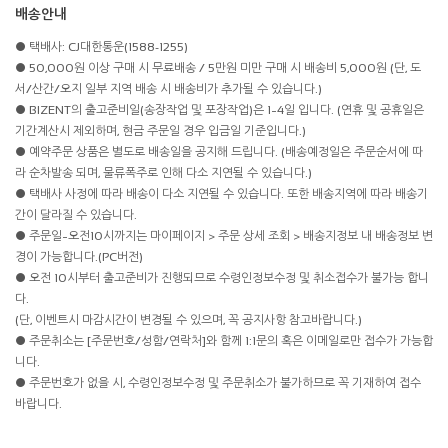
배송안내
● 택배사: CJ대한통운(1588-1255)
● 50,000원 이상 구매 시 무료배송 / 5만원 미만 구매 시 배송비 5,000원 (단, 도
서/산간/오지 일부 지역 배송 시 배송비가 추가될 수 있습니다.)
● BIZENT의 출고준비일(송장작업 및 포장작업)은 1~4일 입니다. (연휴 및 공휴일은
기간계산시 제외하며, 현금 주문일 경우 입금일 기준입니다.)
● 예약주문 상품은 별도로 배송일을 공지해 드립니다. (배송예정일은 주문순서에 따
라 순차발송 되며, 물류폭주로 인해 다소 지연될 수 있습니다.)
● 택배사 사정에 따라 배송이 다소 지연될 수 있습니다. 또한 배송지역에 따라 배송기
간이 달라질 수 있습니다.
● 주문일~오전10시까지는 마이페이지 > 주문 상세 조회 > 배송지정보 내 배송정보 변
경이 가능합니다.(PC버전)
● 오전 10시부터 출고준비가 진행되므로 수령인정보수정 및 취소접수가 불가능 합니
다.
(단, 이벤트시 마감시간이 변경될 수 있으며, 꼭 공지사항 참고바랍니다.)
● 주문취소는 [주문번호/성함/연락처]와 함께 1:1문의 혹은 이메일로만 접수가 가능합
니다.
● 주문번호가 없을 시, 수령인정보수정 및 주문취소가 불가하므로 꼭 기재하여 접수
바랍니다.