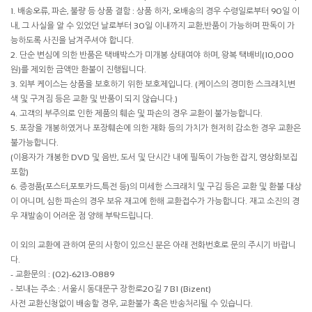
1. 배송오류, 파손, 불량 등 상품 결함 : 상품 하자, 오배송의 경우 수령일로부터 90일 이
내, 그 사실을 알 수 있었던 날로부터 30일 이내까지 교환,반품이 가능하며 판독이 가
능하도록 사진을 남겨주셔야 합니다.
2. 단순 변심에 의한 반품은 택배박스가 미개봉 상태여야 하며, 왕복 택배비(10,000
원)를 제외한 금액만 환불이 진행됩니다.
3. 외부 케이스는 상품을 보호하기 위한 보호제입니다. (케이스의 경미한 스크래치,변
색 및 구겨짐 등은 교환 및 반품이 되지 않습니다.)
4. 고객의 부주의로 인한 제품의 훼손 및 파손의 경우 교환이 불가능합니다.
5. 포장을 개봉하였거나 포장훼손에 의한 재화 등의 가치가 현저히 감소한 경우 교환은
불가능합니다.
(이용자가 개봉한 DVD 및 음반, 도서 및 단시간 내에 필독이 가능한 잡지, 영상화보집
포함)
6. 증정품(포스터,포토카드,특전 등)의 미세한 스크래치 및 구김 등은 교환 및 환불 대상
이 아니며, 심한 파손의 경우 보유 재고에 한해 교환접수가 가능합니다. 재고 소진의 경
우 재발송이 어려운 점 양해 부탁드립니다.
이 외의 교환에 관하여 문의 사항이 있으신 분은 아래 전화번호로 문의 주시기 바랍니
다.
- 교환문의 : (02)-6213-0889
- 보내는 주소 : 서울시 동대문구 장한로20길 7 B1 (Bizent)
사전 교환신청없이 배송할 경우, 교환불가 혹은 반송처리될 수 있습니다.