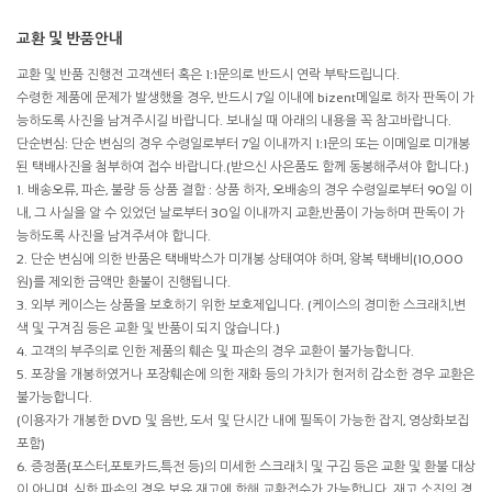
교환 및 반품안내
교환 및 반품 진행전 고객센터 혹은 1:1문의로 반드시 연락 부탁드립니다.
수령한 제품에 문제가 발생했을 경우, 반드시 7일 이내에 bizent메일로 하자 판독이 가
능하도록 사진을 남겨주시길 바랍니다. 보내실 때 아래의 내용을 꼭 참고바랍니다.
단순변심: 단순 변심의 경우 수령일로부터 7일 이내까지 1:1문의 또는 이메일로 미개봉
된 택배사진을 첨부하여 접수 바랍니다.(받으신 사은품도 함께 동봉해주셔야 합니다.)
1. 배송오류, 파손, 불량 등 상품 결함 : 상품 하자, 오배송의 경우 수령일로부터 90일 이
내, 그 사실을 알 수 있었던 날로부터 30일 이내까지 교환,반품이 가능하며 판독이 가
능하도록 사진을 남겨주셔야 합니다.
2. 단순 변심에 의한 반품은 택배박스가 미개봉 상태여야 하며, 왕복 택배비(10,000
원)를 제외한 금액만 환불이 진행됩니다.
3. 외부 케이스는 상품을 보호하기 위한 보호제입니다. (케이스의 경미한 스크래치,변
색 및 구겨짐 등은 교환 및 반품이 되지 않습니다.)
4. 고객의 부주의로 인한 제품의 훼손 및 파손의 경우 교환이 불가능합니다.
5. 포장을 개봉하였거나 포장훼손에 의한 재화 등의 가치가 현저히 감소한 경우 교환은
불가능합니다.
(이용자가 개봉한 DVD 및 음반, 도서 및 단시간 내에 필독이 가능한 잡지, 영상화보집
포함)
6. 증정품(포스터,포토카드,특전 등)의 미세한 스크래치 및 구김 등은 교환 및 환불 대상
이 아니며, 심한 파손의 경우 보유 재고에 한해 교환접수가 가능합니다. 재고 소진의 경