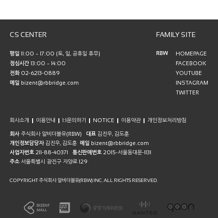
CS CENTER
FAMILY SITE
RBW
평일
11:00 ~ 17:00 (토, 일, 공휴일 휴무)
HOMEPAGE
점심시간
13:00 ~ 14:00
FACEBOOK
전화
02-6213-0889
YOUTUBE
메일
bizent@rbbridge.com
INSTAGRAM
TWITTER
회사소개
이용안내
1:1문의하기
NOTICE
이용약관
개인정보처리방침
회사
주식회사 알비더블유(RBW)
대표
김진우, 김도훈
개인정보담당자
김진우, 김도훈
메일
bizent@rbbridge.com
사업자번호
211-88-40371
통신판매번호
2015-서울동대문-1131
주소
서울특별시 광진구 자양로 129
COPYRIGHT 주식회사 알비더블유(RBW) INC. ALL RIGHTS RESERVED.