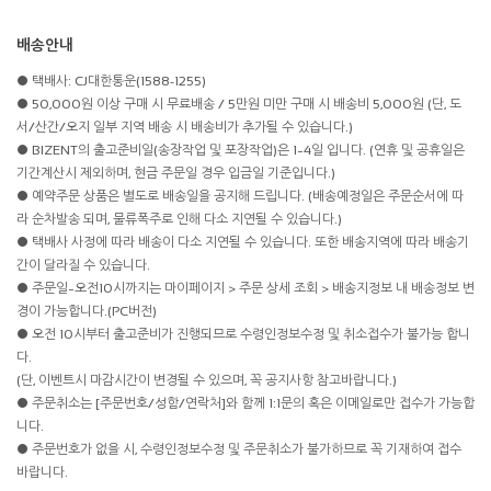
배송안내
● 택배사: CJ대한통운(1588-1255)
● 50,000원 이상 구매 시 무료배송 / 5만원 미만 구매 시 배송비 5,000원 (단, 도
서/산간/오지 일부 지역 배송 시 배송비가 추가될 수 있습니다.)
● BIZENT의 출고준비일(송장작업 및 포장작업)은 1~4일 입니다. (연휴 및 공휴일은
기간계산시 제외하며, 현금 주문일 경우 입금일 기준입니다.)
● 예약주문 상품은 별도로 배송일을 공지해 드립니다. (배송예정일은 주문순서에 따
라 순차발송 되며, 물류폭주로 인해 다소 지연될 수 있습니다.)
● 택배사 사정에 따라 배송이 다소 지연될 수 있습니다. 또한 배송지역에 따라 배송기
간이 달라질 수 있습니다.
● 주문일~오전10시까지는 마이페이지 > 주문 상세 조회 > 배송지정보 내 배송정보 변
경이 가능합니다.(PC버전)
● 오전 10시부터 출고준비가 진행되므로 수령인정보수정 및 취소접수가 불가능 합니
다.
(단, 이벤트시 마감시간이 변경될 수 있으며, 꼭 공지사항 참고바랍니다.)
● 주문취소는 [주문번호/성함/연락처]와 함께 1:1문의 혹은 이메일로만 접수가 가능합
니다.
● 주문번호가 없을 시, 수령인정보수정 및 주문취소가 불가하므로 꼭 기재하여 접수
바랍니다.