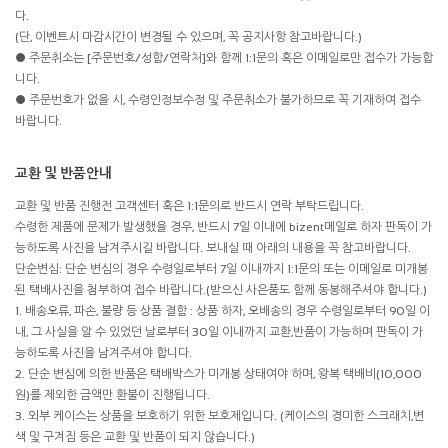
다.
(단, 이벤트시 마감시간이 변경될 수 있으며, 꼭 공지사항 참고바랍니다.)
● 주문취소는 [주문번호/성함/연락처]와 함께 1:1문의 혹은 이메일로만 접수가 가능합
니다.
● 주문번호가 없을 시, 수령인정보수정 및 주문취소가 불가하므로 꼭 기재하여 접수
바랍니다.
교환 및 반품안내
교환 및 반품 진행전 고객센터 혹은 1:1문의로 반드시 연락 부탁드립니다.
수령한 제품에 문제가 발생했을 경우, 반드시 7일 이내에 bizent메일로 하자 판독이 가
능하도록 사진을 남겨주시길 바랍니다. 보내실 때 아래의 내용을 꼭 참고바랍니다.
단순변심: 단순 변심의 경우 수령일로부터 7일 이내까지 1:1문의 또는 이메일로 미개봉
된 택배사진을 첨부하여 접수 바랍니다.(받으신 사은품도 함께 동봉해주셔야 합니다.)
1. 배송오류, 파손, 불량 등 상품 결함 : 상품 하자, 오배송의 경우 수령일로부터 90일 이
내, 그 사실을 알 수 있었던 날로부터 30일 이내까지 교환,반품이 가능하며 판독이 가
능하도록 사진을 남겨주셔야 합니다.
2. 단순 변심에 의한 반품은 택배박스가 미개봉 상태여야 하며, 왕복 택배비(10,000
원)를 제외한 금액만 환불이 진행됩니다.
3. 외부 케이스는 상품을 보호하기 위한 보호제입니다. (케이스의 경미한 스크래치,변
색 및 구겨짐 등은 교환 및 반품이 되지 않습니다.)