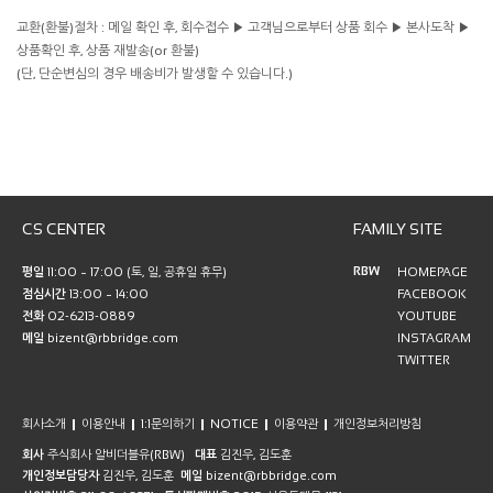
교환(환불)절차 : 메일 확인 후, 회수접수 ▶ 고객님으로부터 상품 회수 ▶ 본사도착 ▶
상품확인 후, 상품 재발송(or 환불)
(단, 단순변심의 경우 배송비가 발생할 수 있습니다.)
CS CENTER
FAMILY SITE
RBW
평일
11:00 ~ 17:00 (토, 일, 공휴일 휴무)
HOMEPAGE
점심시간
13:00 ~ 14:00
FACEBOOK
전화
02-6213-0889
YOUTUBE
메일
bizent@rbbridge.com
INSTAGRAM
TWITTER
회사소개
이용안내
1:1문의하기
NOTICE
이용약관
개인정보처리방침
회사
주식회사 알비더블유(RBW)
대표
김진우, 김도훈
개인정보담당자
김진우, 김도훈
메일
bizent@rbbridge.com