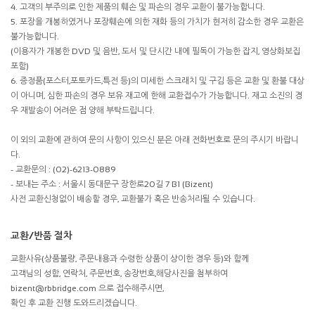
4. 고객의 부주의로 인한 제품의 훼손 및 파손의 경우 교환이 불가능합니다.
5. 포장을 개봉하였거나 포장훼손에 의한 재화 등의 가치가 현저히 감소한 경우 교환은
불가능합니다.
(이용자가 개봉한 DVD 및 음반, 도서 및 단시간 내에 필독이 가능한 잡지, 영상화보집
포함)
6. 증정품(포스터,포토카드,특전 등)의 미세한 스크래치 및 구김 등은 교환 및 환불 대상
이 아니며, 심한 파손의 경우 보유 재고에 한해 교환접수가 가능합니다. 재고 소진의 경
우 재발송이 어려운 점 양해 부탁드립니다.
이 외의 교환에 관하여 문의 사항이 있으신 분은 아래 전화번호로 문의 주시기 바랍니
다.
- 교환문의 : (02)-6213-0889
- 보내는 주소 : 서울시 동대문구 장한로20길 7 B1 (Bizent)
사전 교환신청없이 배송할 경우, 교환불가 혹은 반송처리될 수 있습니다.
교환/반품 절차
교환사유(상품불량, 주문내용과 수령한 상품이 상이한 경우 등)와 함께
고객님의 성함, 연락처, 주문번호, 송장번호,해당사진을 첨부하여
bizent@rbbridge.com 으로 접수해주시면,
확인 후 교환 진행 도와드리겠습니다.