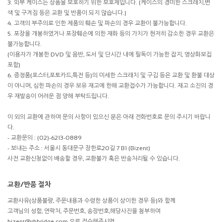
3. 외부 케이스는 상품을 보호하기 위한 보호제입니다. (케이스의 경미한 스크래치,변
색 및 구겨짐 등은 교환 및 반품이 되지 않습니다.)
4. 고객의 부주의로 인한 제품의 훼손 및 파손의 경우 교환이 불가능합니다.
5. 포장을 개봉하였거나 포장훼손에 의한 재화 등의 가치가 현저히 감소한 경우 교환은
불가능합니다.
(이용자가 개봉한 DVD 및 음반, 도서 및 단시간 내에 필독이 가능한 잡지, 영상화보집
포함)
6. 증정품(포스터,포토카드,특전 등)의 미세한 스크래치 및 구김 등은 교환 및 환불 대상
이 아니며, 심한 파손의 경우 보유 재고에 한해 교환접수가 가능합니다. 재고 소진의 경
우 재발송이 어려운 점 양해 부탁드립니다.
이 외의 교환에 관하여 문의 사항이 있으신 분은 아래 전화번호로 문의 주시기 바랍니
다.
- 교환문의 : (02)-6213-0889
- 보내는 주소 : 서울시 동대문구 장한로20길 7 B1 (Bizent)
사전 교환신청없이 배송할 경우, 교환불가 혹은 반송처리될 수 있습니다.
교환/반품 절차
교환사유(상품불량, 주문내용과 수령한 상품이 상이한 경우 등)와 함께
고객님의 성함, 연락처, 주문번호, 송장번호,해당사진을 첨부하여
bizent@rbbridge.com 으로 접수해주시면,