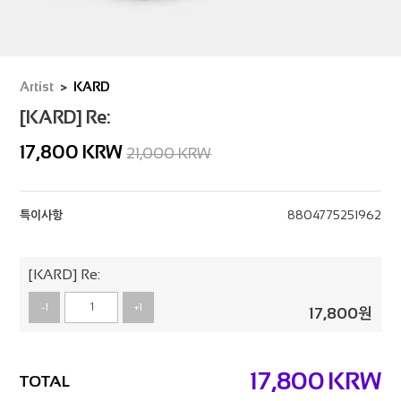
Artist
KARD
[KARD] Re:
17,800
KRW
21,000 KRW
특이사항
8804775251962
[KARD] Re:
-1
+1
17,800
원
17,800
KRW
TOTAL