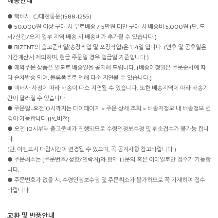
배송안내
● 택배사: CJ대한통운(1588-1255)
● 50,000원 이상 구매 시 무료배송 / 5만원 미만 구매 시 배송비 5,000원 (단, 도
서/산간/오지 일부 지역 배송 시 배송비가 추가될 수 있습니다.)
● BIZENT의 출고준비일(송장작업 및 포장작업)은 1~4일 입니다. (연휴 및 공휴일은
기간계산시 제외하며, 현금 주문일 경우 입금일 기준입니다.)
● 예약주문 상품은 별도로 배송일을 공지해 드립니다. (배송예정일은 주문순서에 따
라 순차발송 되며, 물류폭주로 인해 다소 지연될 수 있습니다.)
● 택배사 사정에 따라 배송이 다소 지연될 수 있습니다. 또한 배송지역에 따라 배송기
간이 달라질 수 있습니다.
● 주문일~오전10시까지는 마이페이지 > 주문 상세 조회 > 배송지정보 내 배송정보 변
경이 가능합니다.(PC버전)
● 오전 10시부터 출고준비가 진행되므로 수령인정보수정 및 취소접수가 불가능 합니
다.
(단, 이벤트시 마감시간이 변경될 수 있으며, 꼭 공지사항 참고바랍니다.)
● 주문취소는 [주문번호/성함/연락처]와 함께 1:1문의 혹은 이메일로만 접수가 가능합
니다.
● 주문번호가 없을 시, 수령인정보수정 및 주문취소가 불가하므로 꼭 기재하여 접수
바랍니다.
교환 및 반품안내