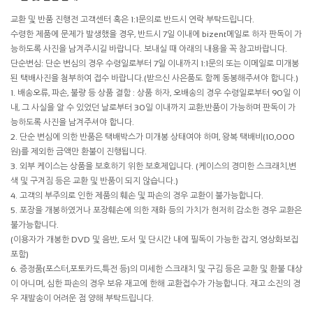
교환 및 반품 진행전 고객센터 혹은 1:1문의로 반드시 연락 부탁드립니다.
수령한 제품에 문제가 발생했을 경우, 반드시 7일 이내에 bizent메일로 하자 판독이 가
능하도록 사진을 남겨주시길 바랍니다. 보내실 때 아래의 내용을 꼭 참고바랍니다.
단순변심: 단순 변심의 경우 수령일로부터 7일 이내까지 1:1문의 또는 이메일로 미개봉
된 택배사진을 첨부하여 접수 바랍니다.(받으신 사은품도 함께 동봉해주셔야 합니다.)
1. 배송오류, 파손, 불량 등 상품 결함 : 상품 하자, 오배송의 경우 수령일로부터 90일 이
내, 그 사실을 알 수 있었던 날로부터 30일 이내까지 교환,반품이 가능하며 판독이 가
능하도록 사진을 남겨주셔야 합니다.
2. 단순 변심에 의한 반품은 택배박스가 미개봉 상태여야 하며, 왕복 택배비(10,000
원)를 제외한 금액만 환불이 진행됩니다.
3. 외부 케이스는 상품을 보호하기 위한 보호제입니다. (케이스의 경미한 스크래치,변
색 및 구겨짐 등은 교환 및 반품이 되지 않습니다.)
4. 고객의 부주의로 인한 제품의 훼손 및 파손의 경우 교환이 불가능합니다.
5. 포장을 개봉하였거나 포장훼손에 의한 재화 등의 가치가 현저히 감소한 경우 교환은
불가능합니다.
(이용자가 개봉한 DVD 및 음반, 도서 및 단시간 내에 필독이 가능한 잡지, 영상화보집
포함)
6. 증정품(포스터,포토카드,특전 등)의 미세한 스크래치 및 구김 등은 교환 및 환불 대상
이 아니며, 심한 파손의 경우 보유 재고에 한해 교환접수가 가능합니다. 재고 소진의 경
우 재발송이 어려운 점 양해 부탁드립니다.