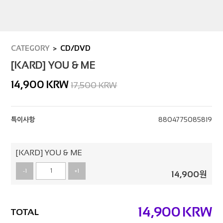
CATEGORY
CD/DVD
[KARD] YOU & ME
14,900
KRW
17,500 KRW
특이사항
8804775085819
[KARD] YOU & ME
-1
+1
14,900
원
14,900
KRW
TOTAL