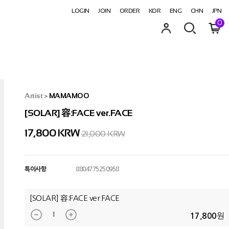
LOGIN
JOIN
ORDER
KOR
ENG
CHN
JPN
0
Artist
>
MAMAMOO
[SOLAR] 容:FACE ver.FACE
17,800
KRW
21,000 KRW
특이사항
8804775250958
[SOLAR] 容:FACE ver.FACE
원
17,800