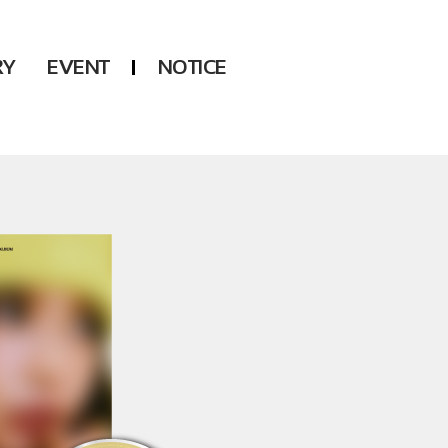
RY
EVENT
NOTICE
DSP
Another LABELS
KARA
ONEUS
KARD
B1A4
AHN YEEUN
ONF
YOUNG POSSE
LEE CHAE YEON
USPEER
HUR YOUNG JI
MIRAE