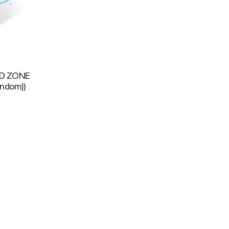
ED ZONE
andom))