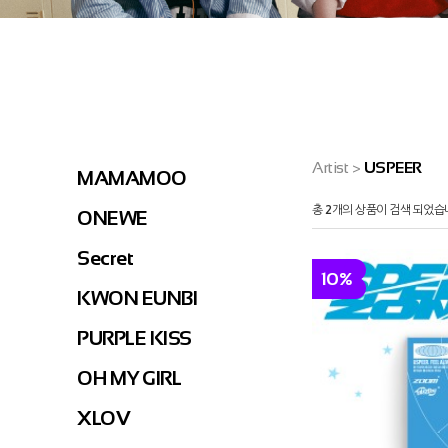
Artist
>
USPEER
MAMAMOO
총
2
개의 상품이 검색 되었습
ONEWE
Secret
10%
KWON EUNBI
PURPLE KISS
OH MY GIRL
XLOV