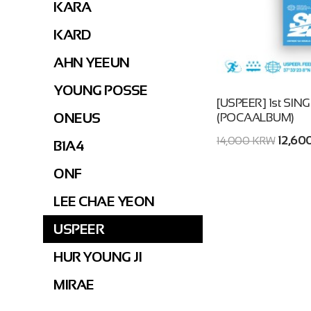
KARA
KARD
AHN YEEUN
YOUNG POSSE
[USPEER] 1st SI
ONEUS
(POCAALBUM)
12,60
14,000 KRW
B1A4
ONF
LEE CHAE YEON
USPEER
HUR YOUNG JI
MIRAE