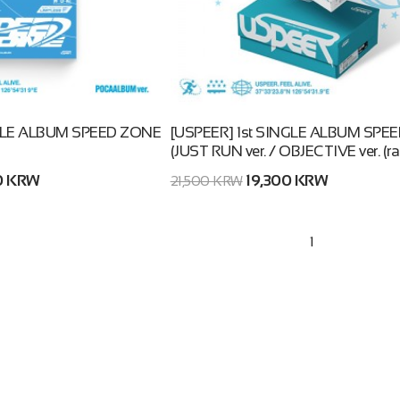
NGLE ALBUM SPEED ZONE
[USPEER] 1st SINGLE ALBUM SPE
(JUST RUN ver. / OBJECTIVE ver. (r
0 KRW
19,300 KRW
21,500 KRW
1