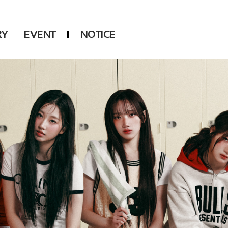
RY
EVENT
NOTICE
DSP
Another LABELS
KARA
ONEUS
KARD
B1A4
AHN YEEUN
ONF
YOUNG POSSE
LEE CHAE YEON
USPEER
HUR YOUNG JI
MIRAE