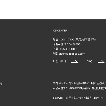
CS CENTER
평일
11:00 ~ 17:00 (토, 일, 공휴일 휴무)
점심시간
13:00 ~ 14:00
전화
02-6213-0889
메일
bizent@rbbridge.com
1:1 문의하기
FAQ
회사
주식회사 알비더블유(RBW)
대표
김진우,
방침
사업자번호
211-88-40371
통신판매번
[VIEW]
COPYRIGHT 주식회사 알비더블유(RBW) INC. A