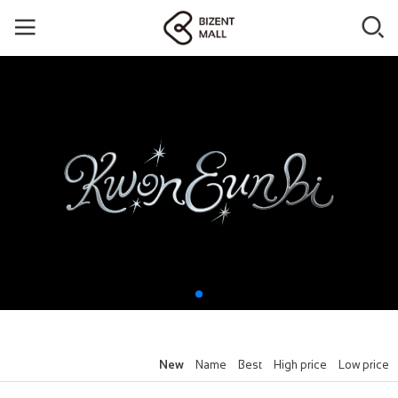
New
Name
Best
High price
Low price