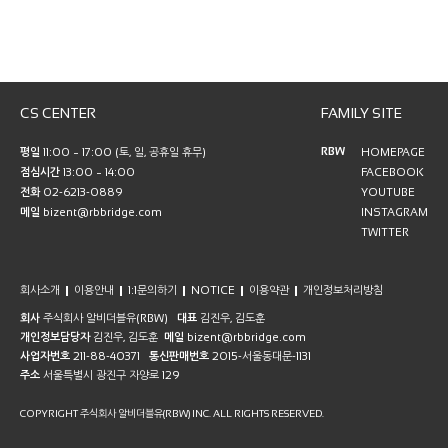
CS CENTER
FAMILY SITE
RBW
평일
11:00 ~ 17:00 (토, 일, 공휴일 휴무)
HOMEPAGE
점심시간
13:00 ~ 14:00
FACEBOOK
전화
02-6213-0889
YOUTUBE
메일
bizent@rbbridge.com
INSTAGRAM
TWITTER
회사소개
이용안내
1:1문의하기
NOTICE
이용약관
개인정보처리방침
회사
주식회사 알비더블유(RBW)
대표
김진우, 김도훈
개인정보담당자
김진우, 김도훈
메일
bizent@rbbridge.com
사업자번호
211-88-40371
통신판매번호
2015-서울동대문-1131
주소
서울특별시 광진구 자양로 129
COPYRIGHT 주식회사 알비더블유(RBW) INC. ALL RIGHTS RESERVED.