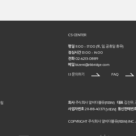
CS CENTER
평일
11:00 ~ 17:00 (토, 일, 공휴일 휴무)
점심시간
13:00 ~ 14:00
전화
02-6213-0889
메일
bizent@rbbridge.com
1:1 문의하기
FAQ
회사
주식회사 알비더블유(RBW)
대표
김진우,
방침
사업자번호
211-88-40371
통신판매번
[VIEW]
COPYRIGHT 주식회사 알비더블유(RBW) INC. A