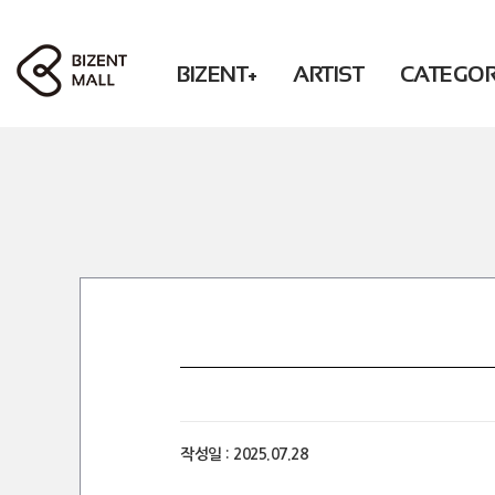
BIZENT+
ARTIST
CATEGO
ACCESSORY
RBW
PHOTO / BOOK
Solar POP-UP : What U WANT
WM
BEAUTY
MAMAMOO
CD / DVD
OH MY GIRL
FASHION
ONEWE
CHEERING
XLOV
LIVING
Secret
ACCESSORY
DONATION
KWON EUNBI
FASHION
PURPLE KISS
LIVING
DONATION
PRE-ORDER
작성일 :
2025.07.28