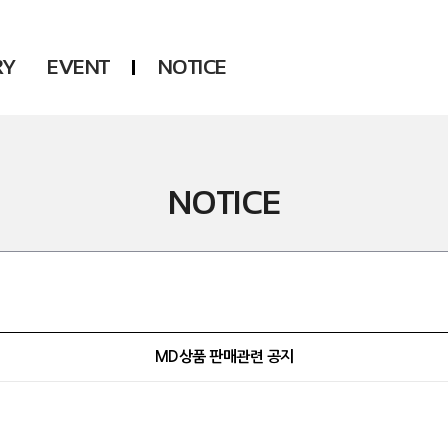
RY
EVENT
NOTICE
DSP
Another LABELS
KARA
ONEUS
KARD
B1A4
NOTICE
AHN YEEUN
ONF
YOUNG POSSE
LEE CHAE YEON
USPEER
HUR YOUNG JI
MIRAE
MD상품 판매관련 공지