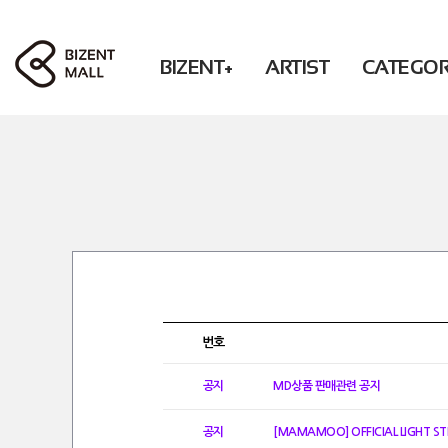
BIZENT+
ARTIST
CATEGO
ACCESSORY
RBW
PHOTO / BOOK
Solar POP-UP : What U WANT
WM
BEAUTY
MAMAMOO
CD / DVD
OH MY GIRL
FASHION
ONEWE
CHEERING
XLOV
LIVING
Secret
ACCESSORY
DONATION
KWON EUNBI
FASHION
PURPLE KISS
LIVING
DONATION
PRE-ORDER
번호
공지
MD상품 판매관련 공지
공지
[MAMAMOO] OFFICIAL LIGHT S