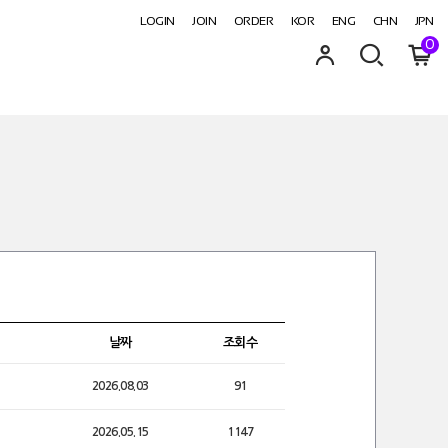
LOGIN
JOIN
ORDER
KOR
ENG
CHN
JPN
0
날짜
조회수
2026.08.03
91
2026.05.15
1147