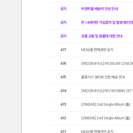
공지
비젠트몰 배송비 인상 안내
공지
만 14세미만 가입절차 및 법정대리
공지
상품 교환 및 환불에 대한 안내
477
MD상품 판매관련 공지
476
[MOON BYUL] MUSEUM CONCER
475
물류지사 정비로 인한 배송 안내
474
[MOON BYUL] REV KEYRING SE
473
[ONEWE] 2nd Single Album [點 :
472
[ONEWE] 2nd Single Album [點 :
471
MD상품 판매관련 공지