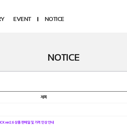
RY
EVENT
NOTICE
DSP
Another LABELS
KARA
ONEUS
KARD
B1A4
NOTICE
AHN YEEUN
ONF
YOUNG POSSE
LEE CHAE YEON
USPEER
HUR YOUNG JI
MIRAE
제목
TICK ver2.6 상품 판매일 및 가격 인상 안내