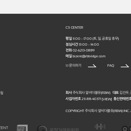
CS CENTER
평일
11:00 ~ 17:00 (토, 일, 공휴일 휴무)
점심시간
13:00 ~ 14:00
전화
02-6213-0889
메일
bizent@rbbridge.com
1:1 문의하기
FAQ
회사
주식회사 알비더블유(RBW)
대표
김진우,
방침
사업자번호
211-88-40371
통신판매번
[VIEW]
COPYRIGHT 주식회사 알비더블유(RBW) INC. A