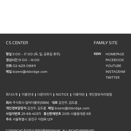
CS CENTER
FAMILY SITE
RBW
평일
11:00 ~ 17:00 (토, 일, 공휴일 휴무)
HOMEPAGE
점심시간
13:00 ~ 14:00
FACEBOOK
전화
02-6213-0889
YOUTUBE
메일
bizent@rbbridge.com
INSTAGRAM
TWITTER
회사소개
이용안내
1:1문의하기
NOTICE
이용약관
개인정보처리방침
회사
주식회사 알비더블유(RBW)
대표
김진우, 김도훈
개인정보담당자
김진우, 김도훈
메일
bizent@rbbridge.com
사업자번호
211-88-40371
통신판매번호
2015-서울동대문-1131
주소
서울특별시 광진구 자양로 129
COPYRIGHT 주식회사 알비더블유(RBW) INC. ALL RIGHTS RESERVED.