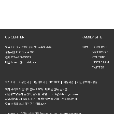
CS CENTER
FAMILY SITE
RBW
평일
11:00 ~ 17:00 (토, 일, 공휴일 휴무)
HOMEPAGE
점심시간
13:00 ~ 14:00
FACEBOOK
전화
02-6213-0889
YOUTUBE
메일
bizent@rbbridge.com
INSTAGRAM
TWITTER
회사소개
이용안내
1:1문의하기
NOTICE
이용약관
개인정보처리방침
회사
주식회사 알비더블유(RBW)
대표
김진우, 김도훈
개인정보담당자
김진우, 김도훈
메일
bizent@rbbridge.com
사업자번호
211-88-40371
통신판매번호
2015-서울동대문-1131
주소
서울특별시 광진구 자양로 129
COPYRIGHT 주식회사 알비더블유(RBW) INC. ALL RIGHTS RESERVED.